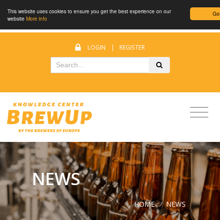
This website uses cookies to ensure you get the best experience on our
Got
website
More info
LOGIN
|
REGISTER
NEWS
HOME
/
NEWS